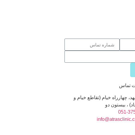
ت تماس
د، چهارراه خیام (تقاطع خیام و
د) ، بیستون دو
051-37
info@atrasclinic.