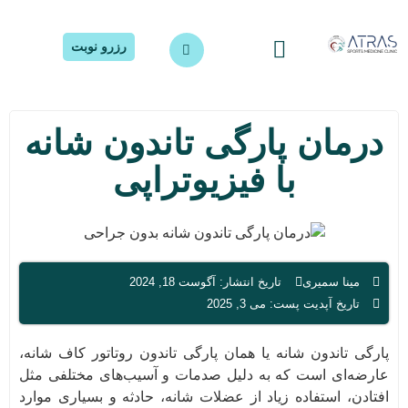
رزرو نوبت
همکاری با ما
کلینیک اترس
روش های درمان
مقالات درمانی
اترس پرواز سلامت
درمان پارگی تاندون شانه
با فیزیوتراپی
مینا سمیری
تاریخ انتشار: آگوست 18, 2024
تاریخ آپدیت پست: می 3, 2025
پارگی تاندون شانه یا همان پارگی تاندون روتاتور کاف شانه،
عارضه‌ای است که به دلیل صدمات و آسیب‌های مختلفی مثل
افتادن، استفاده زیاد از عضلات شانه، حادثه و بسیاری موارد